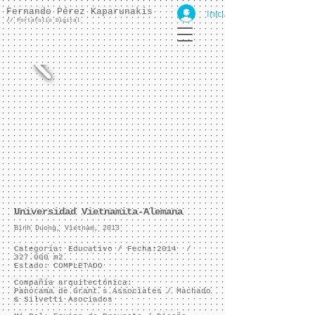
Fernando Pérez Kaparunakis
Iniciar sesión
//
Portafolio Digital
Universidad Vietnamita-Alemana
Binh Duong, Vietnam, 2013
Categoría: Educativo /
Fecha:2014
/
327.000 m2
Estado: COMPLETADO
Compañía arquitectónica:
Panorama de Grant´s Associates
/ Machado
&
Silvetti
Asociados