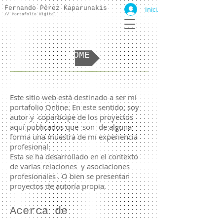
Fernando Pérez Kaparunakis
Iniciar sesión
//
Portafolio Digital
HOME
Este sitio web está destinado a ser mi
portafolio Online. En este sentido; soy
autor y copartícipe de los proyectos
aquí publicados que
son de alguna
forma una muestra de mi experiencia
profesional.
Esta se ha desarrollado en el contexto
de varias relaciones y asociaciones
profesionales . O bien se presentan
proyectos de autoría propia.
Acerca de