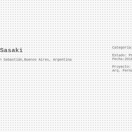
Categorí
Sasaki
Estado: P
Fecha:201
n Sebastián,
Buenos Aires, Argentina
Proyecto:
Arq. Fern