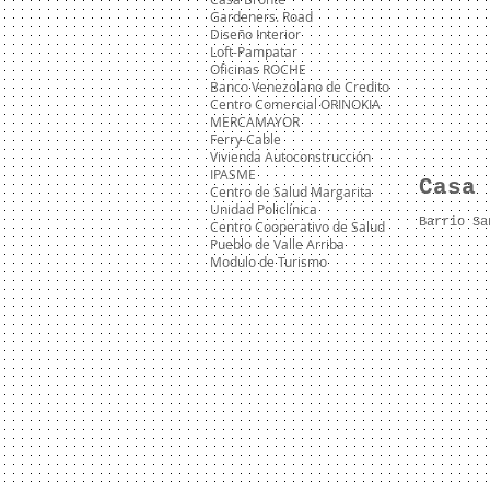
Gardeners. Road
Diseño Interior
Loft-Pampatar
Oficinas ROCHE
Banco Venezolano de Credito
Centro Comercial ORINOKIA
MERCAMAYOR
Ferry-Cable
Vivienda Autoconstrucción
IPASME
Casa 
Centro de Salud Margarita
Unidad Policlínica
Barrio Sa
Centro Cooperativo de Salud
Pueblo de Valle Arriba
Modulo de Turismo