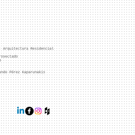
a: Arquitectura Residencial
royectado
8
ando Pérez Kaparunakis