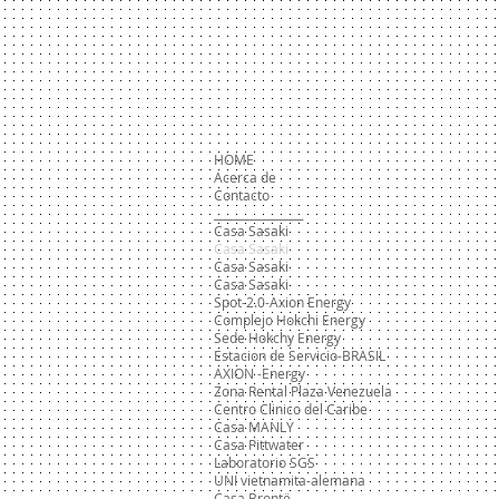
//
HOME
Acerca de
Contacto
________________
Casa Sasaki
Casa Sasaki
Casa Sasaki
Casa Sasaki
Spot-2.0-Axion Energy
Complejo Hokchi Energy
Sede Hokchy Energy
Estacion de Servicio-BRASIL
AXION -Energy
Zona Rental Plaza Venezuela
Centro Clinico del Caribe
Casa MANLY
Casa Pittwater
Laboratorio SGS
UNI vietnamita-alemana
Casa Brontë