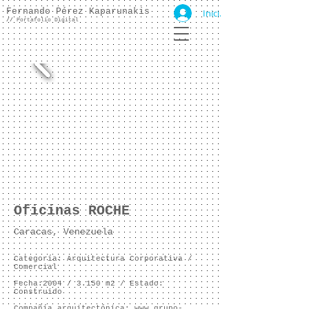
Fernando Pérez Kaparunakis
Iniciar sesión
//
Portafolio Digital
Oficinas ROCHE
Caracas, Venezuela
Categoría: Arquitectura Corporativa /
Comercial
Fecha:2004 /
3.150 m2 /
Estado:
Construido
Compañía arquitectónica:
www.grupo-