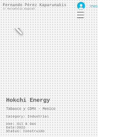
Fernando Pérez Kaparunakis
Iniciar sesión
//
Portafolio Digital
Hokchi Energy
Tabasco y CDMX - Mexico
Category: Industrial
Use: Oil & Gas
Date:2022
Status: Construido