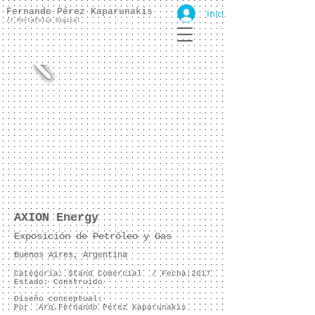
Fernando Pérez Kaparunakis
Iniciar sesión
//
Portafolio Digital
AXION Energy
Expos
ición de Petróleo y Gas
Buenos Aires, Argentina
Categoría: Stand Comercial /
Fecha:2017
Estado: Construido
Diseño conceptual:
Por Arq.Fernando Pérez Kaparunakis