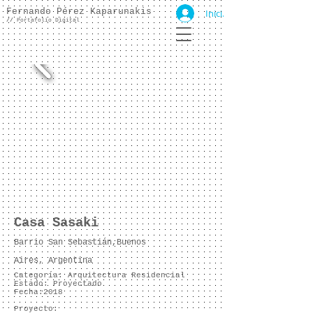
Fernando Pérez Kaparunakis
Iniciar sesión
//
Portafolio Digital
Casa Sasaki
Barrio San Sebastián,
Buenos
Aires, Argentina
Categoría: Arquitectura Residencial
Estado: Proyectado
Fecha:2018
Proyecto: