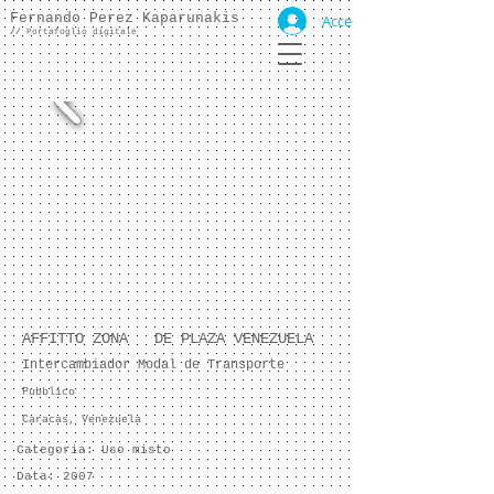
Fernando Perez Kaparunakis
Accedi
//
Portafoglio digitale
AFFITTO ZONA
DE PLAZA VENEZUELA
Intercambiador Modal de Transporte
Pubblico
Caracas, Venezuela
Categoria: Uso misto
Data: 2007