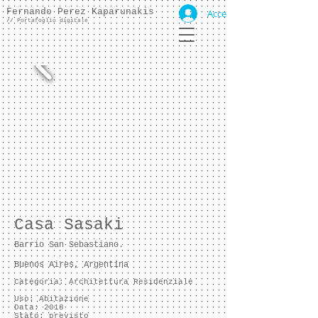
Fernando Perez Kaparunakis
Accedi
//
Portafoglio digitale
Casa Sasaki
Barrio San Sebastiano.
Buenos Aires, Argentina
Categoria: Architettura Residenziale
Uso: Abitazione
Data: 2018
Stato: previsto